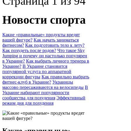
Страница 1 из 94
Новости спорта
Какие «правильные» продукты вредят
вашей фигуре?
Как начать заниматься
фитнесом?
Как подготовить тело к лету?
Как похудеть после родов?
Что такое Sky
Jumping и почему он настолько популярен
в Украине?
Как выбрать личного тренера в
Украине?
В Украине становится
популярной услуга по аппаратной
коррекции фигуры
Как правильно выбрать
фитнес-клуб в Украине?
Украинцы
массово пересаживаются на велосипеды
В
Украине набирают популярности
сообщества для похудения
Эффективный
режим дня для похудения
Какие «правильные»