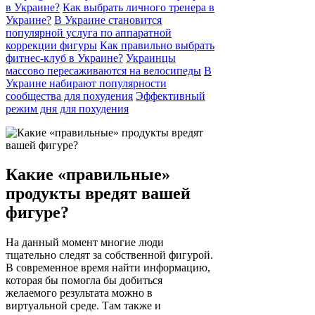
в Украине?
Как выбрать личного тренера в
Украине?
В Украине становится
популярной услуга по аппаратной
коррекции фигуры
Как правильно выбрать
фитнес-клуб в Украине?
Украинцы
массово пересаживаются на велосипеды
В
Украине набирают популярности
сообщества для похудения
Эффективный
режим дня для похудения
Какие «правильные»
продукты вредят вашей
фигуре?
На данный момент многие люди
тщательно следят за собственной фигурой.
В современное время найти информацию,
которая бы помогла бы добиться
желаемого результата можно в
виртуальной среде. Там также и