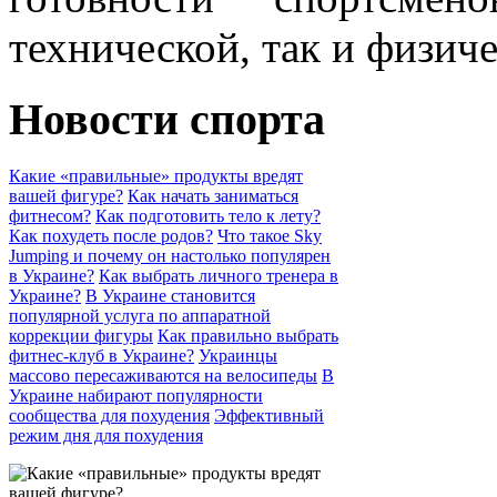
технической, так и физич
Новости спорта
Какие «правильные» продукты вредят
вашей фигуре?
Как начать заниматься
фитнесом?
Как подготовить тело к лету?
Как похудеть после родов?
Что такое Sky
Jumping и почему он настолько популярен
в Украине?
Как выбрать личного тренера в
Украине?
В Украине становится
популярной услуга по аппаратной
коррекции фигуры
Как правильно выбрать
фитнес-клуб в Украине?
Украинцы
массово пересаживаются на велосипеды
В
Украине набирают популярности
сообщества для похудения
Эффективный
режим дня для похудения