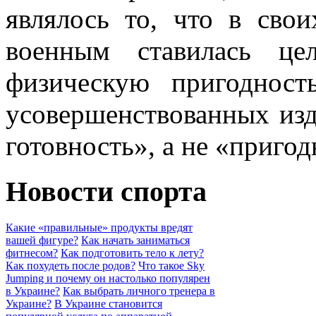
являлось то, что в сво
военным ставилась це
физическую пригоднос
усовершенствованных изд
готовность», а не «пригод
Новости спорта
Какие «правильные» продукты вредят
вашей фигуре?
Как начать заниматься
фитнесом?
Как подготовить тело к лету?
Как похудеть после родов?
Что такое Sky
Jumping и почему он настолько популярен
в Украине?
Как выбрать личного тренера в
Украине?
В Украине становится