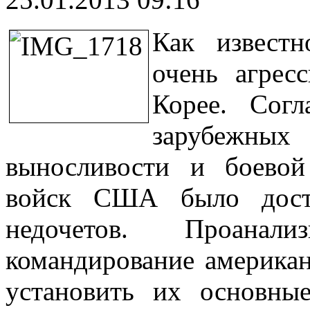
Как извест
очень агрес
Корее. Сог
зарубежны
выносливости и боевой
войск США было доста
недочетов. Проанали
командирование америка
установить их основны