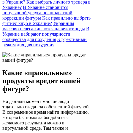
в Украине?
Как выбрать личного тренера в
Украине?
В Украине становится
популярной услуга по аппаратной
коррекции фигуры
Как правильно выбрать
фитнес-клуб в Украине?
Украинцы
массово пересаживаются на велосипеды
В
Украине набирают популярности
сообщества для похудения
Эффективный
режим дня для похудения
Какие «правильные»
продукты вредят вашей
фигуре?
На данный момент многие люди
тщательно следят за собственной фигурой.
В современное время найти информацию,
которая бы помогла бы добиться
желаемого результата можно в
виртуальной среде. Там также и