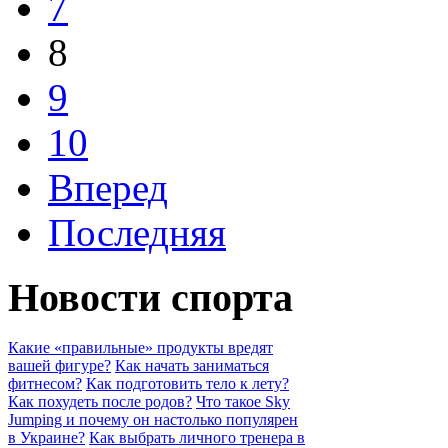
7
8
9
10
Вперед
Последняя
Новости спорта
Какие «правильные» продукты вредят
вашей фигуре?
Как начать заниматься
фитнесом?
Как подготовить тело к лету?
Как похудеть после родов?
Что такое Sky
Jumping и почему он настолько популярен
в Украине?
Как выбрать личного тренера в