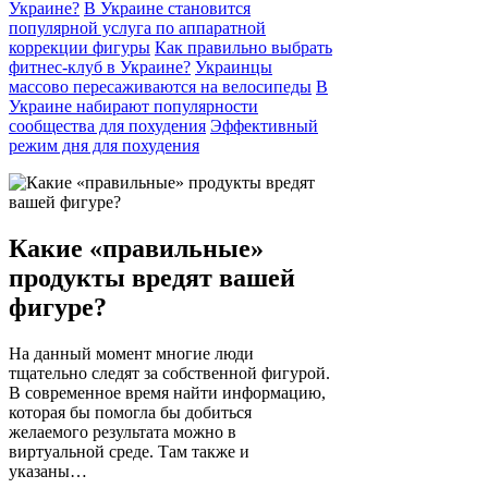
Украине?
В Украине становится
популярной услуга по аппаратной
коррекции фигуры
Как правильно выбрать
фитнес-клуб в Украине?
Украинцы
массово пересаживаются на велосипеды
В
Украине набирают популярности
сообщества для похудения
Эффективный
режим дня для похудения
Какие «правильные»
продукты вредят вашей
фигуре?
На данный момент многие люди
тщательно следят за собственной фигурой.
В современное время найти информацию,
которая бы помогла бы добиться
желаемого результата можно в
виртуальной среде. Там также и
указаны…