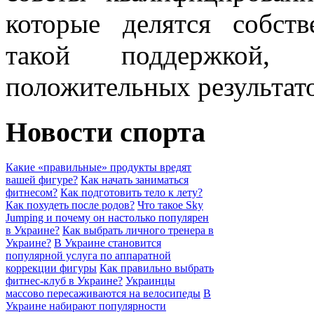
которые делятся собст
такой поддержкой,
положительных результа
Новости спорта
Какие «правильные» продукты вредят
вашей фигуре?
Как начать заниматься
фитнесом?
Как подготовить тело к лету?
Как похудеть после родов?
Что такое Sky
Jumping и почему он настолько популярен
в Украине?
Как выбрать личного тренера в
Украине?
В Украине становится
популярной услуга по аппаратной
коррекции фигуры
Как правильно выбрать
фитнес-клуб в Украине?
Украинцы
массово пересаживаются на велосипеды
В
Украине набирают популярности