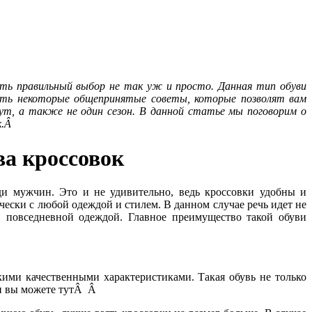
ать правильный выбор не так уж и просто. Данная тип обуви
сть некоторые общепринятые советы, которые позволят вам
ут, а также не один сезон. В данной статье мы поговорим о
к.Â
а кроссовок
ди мужчин. Это и не удивительно, ведь кроссовки удобны и
чески с любой одеждой и стилем. В данном случае речь идет не
 повседневной одеждой. Главное преимущество такой обуви
кими качественными характеристиками. Такая обувь не только
ки вы можете тутÂ Â