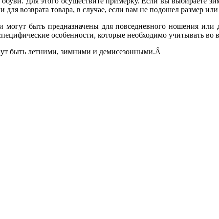
обуви. Для этого осуществите примерку. Если вы выбираете зим
ли для возврата товара, в случае, если вам не подошел размер 
вки могут быть предназначены для повседневного ношения или 
и специфические особенности, которые необходимо учитывать во
огут быть летними, зимними и демисезонными.Â