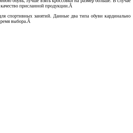
нюю обувь, лучше взять кроссовки на размер больше. В случае
или качество присланной продукции.Â
для спортивных занятий. Данные два типа обуви кардинально
 время выбора.Â