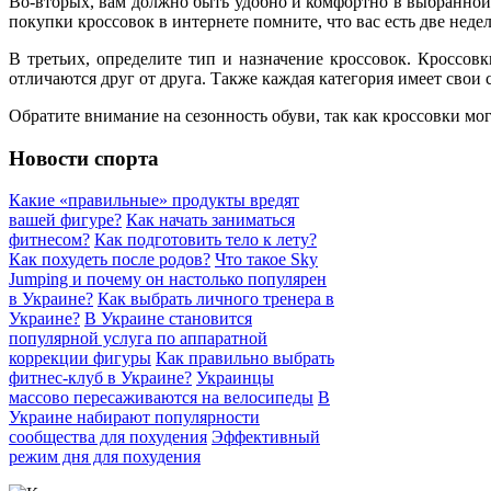
Во-вторых, вам должно быть удобно и комфортно в выбранной 
покупки кроссовок в интернете помните, что вас есть две неде
В третьих, определите тип и назначение кроссовок. Кроссо
отличаются друг от друга. Также каждая категория имеет сво
Обратите внимание на сезонность обуви, так как кроссовки м
Новости спорта
Какие «правильные» продукты вредят
вашей фигуре?
Как начать заниматься
фитнесом?
Как подготовить тело к лету?
Как похудеть после родов?
Что такое Sky
Jumping и почему он настолько популярен
в Украине?
Как выбрать личного тренера в
Украине?
В Украине становится
популярной услуга по аппаратной
коррекции фигуры
Как правильно выбрать
фитнес-клуб в Украине?
Украинцы
массово пересаживаются на велосипеды
В
Украине набирают популярности
сообщества для похудения
Эффективный
режим дня для похудения