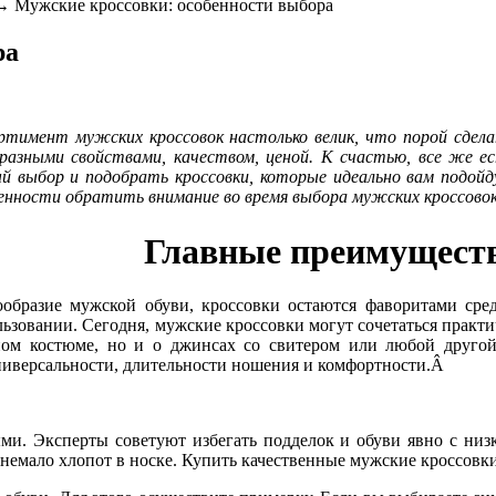
 Мужские кроссовки: особенности выбора
ра
ртимент мужских кроссовок настолько велик, что порой сдел
азными свойствами, качеством, ценой. К счастью, все же е
й выбор и подобрать кроссовки, которые идеально вам подойд
бенности обратить внимание во время выбора мужских кроссово
Главные преимуществ
ообразие мужской обуви, кроссовки остаются фаворитами сре
ьзовании. Сегодня, мужские кроссовки могут сочетаться практи
ном костюме, но и о джинсах со свитером или любой другой
универсальности, длительности ношения и комфортности.Â
ми. Эксперты советуют избегать подделок и обуви явно с низ
ь немало хлопот в носке. Купить качественные мужские кроссов