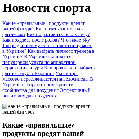
Новости спорта
Какие «правильные» продукты вредят
вашей фигуре?
Как начать заниматься
фитнесом?
Как подготовить тело к лету?
Как похудеть после родов?
Что такое Sky
Jumping и почему он настолько популярен
в Украине?
Как выбрать личного тренера в
Украине?
В Украине становится
популярной услуга по аппаратной
коррекции фигуры
Как правильно выбрать
фитнес-клуб в Украине?
Украинцы
массово пересаживаются на велосипеды
В
Украине набирают популярности
сообщества для похудения
Эффективный
режим дня для похудения
Какие «правильные»
продукты вредят вашей