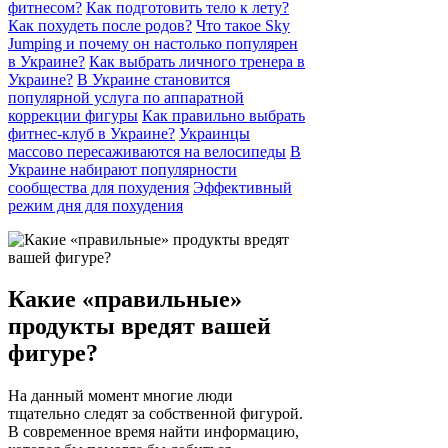
фитнесом?
Как подготовить тело к лету?
Как похудеть после родов?
Что такое Sky
Jumping и почему он настолько популярен
в Украине?
Как выбрать личного тренера в
Украине?
В Украине становится
популярной услуга по аппаратной
коррекции фигуры
Как правильно выбрать
фитнес-клуб в Украине?
Украинцы
массово пересаживаются на велосипеды
В
Украине набирают популярности
сообщества для похудения
Эффективный
режим дня для похудения
Какие «правильные»
продукты вредят вашей
фигуре?
На данный момент многие люди
тщательно следят за собственной фигурой.
В современное время найти информацию,