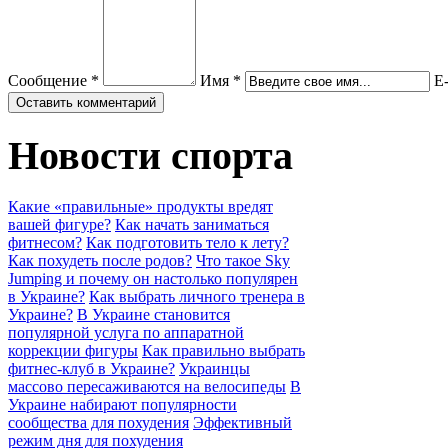
Сообщение *
Имя *
E-
Новости спорта
Какие «правильные» продукты вредят
вашей фигуре?
Как начать заниматься
фитнесом?
Как подготовить тело к лету?
Как похудеть после родов?
Что такое Sky
Jumping и почему он настолько популярен
в Украине?
Как выбрать личного тренера в
Украине?
В Украине становится
популярной услуга по аппаратной
коррекции фигуры
Как правильно выбрать
фитнес-клуб в Украине?
Украинцы
массово пересаживаются на велосипеды
В
Украине набирают популярности
сообщества для похудения
Эффективный
режим дня для похудения