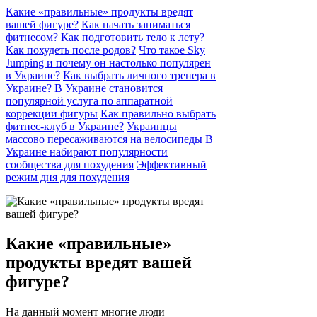
Какие «правильные» продукты вредят
вашей фигуре?
Как начать заниматься
фитнесом?
Как подготовить тело к лету?
Как похудеть после родов?
Что такое Sky
Jumping и почему он настолько популярен
в Украине?
Как выбрать личного тренера в
Украине?
В Украине становится
популярной услуга по аппаратной
коррекции фигуры
Как правильно выбрать
фитнес-клуб в Украине?
Украинцы
массово пересаживаются на велосипеды
В
Украине набирают популярности
сообщества для похудения
Эффективный
режим дня для похудения
Какие «правильные»
продукты вредят вашей
фигуре?
На данный момент многие люди