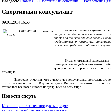
Вы здесь:
Главная
→
Спортивный советник
→
Развлечения дл
Спортивный консультант
09.01.2014 16:50
Если Вы решили серьезно заня
следует ожидать положительных резул
смотря на то, что она еще совсем моло
предварительно узнать чем занимает
денежные средства. В обратном случае 
Итак, спортивный консультант 
Благодаря таким действиям можно добит
тренер не может сравниться со спортив
помощью.
Интересно отметить, что существуют консультанты, деятельность ко
строительства и ремонта. В данном случае Вы имеете
возможность узнать с
становятся все более и более популярными во всем мире.
Новости спорта
Какие «правильные» продукты вредят
вашей фигуре?
Как начать заниматься