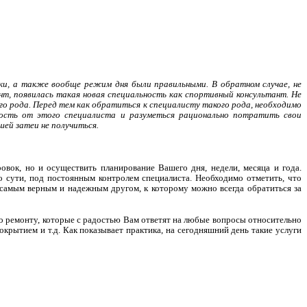
ки, а также вообще режим дня были правильными. В обратном случае, не
, появилась такая новая специальность как спортивный консультант. Не
го рода. Перед тем как обратиться к специалисту такого рода, необходимо
ность от этого специалиста и разуметься рационально потратить свои
шей затеи не получиться.
овок, но и осуществить планирование Вашего дня, недели, месяца и года.
по сути, под постоянным контролем специалиста. Необходимо отметить, что
и самым верным и надежным другом, к которому можно всегда обратиться за
по ремонту, которые с радостью Вам ответят на любые вопросы относительно
крытием и т.д. Как показывает практика, на сегодняшний день такие услуги