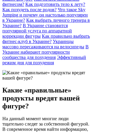
фитнесом?
Как подготовить тело к лету?
Как похудеть после родов?
Что такое Sky
Jumping и почему он настолько популярен
в Украине?
Как выбрать личного тренера в
Украине?
В Украине становится
популярной услуга по аппаратной
коррекции фигуры
Как правильно выбрать
фитнес-клуб в Украине?
Украинцы
массово пересаживаются на велосипеды
В
Украине набирают популярности
сообщества для похудения
Эффективный
режим дня для похудения
Какие «правильные»
продукты вредят вашей
фигуре?
На данный момент многие люди
тщательно следят за собственной фигурой.
В современное время найти информацию,