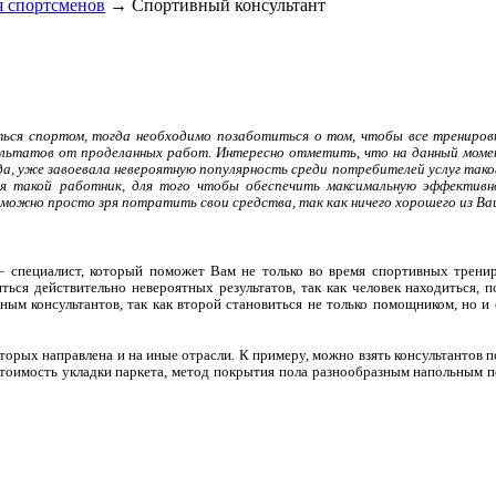
я спортсменов
→ Спортивный консультант
ться спортом, тогда необходимо позаботиться о том, чтобы все трениров
ьтатов от проделанных работ. Интересно отметить, что на данный момент
да, уже завоевала невероятную популярность среди потребителей услуг тако
ся такой работник, для того чтобы обеспечить максимальную эффектив
можно просто зря потратить свои средства, так как ничего хорошего из Ва
– специалист, который поможет Вам не только во время спортивных тренир
ься действительно невероятных результатов, так как человек находиться, 
ным консультантов, так как второй становиться не только помощником, но 
торых направлена и на иные отрасли. К примеру, можно взять консультантов 
тоимость укладки паркета, метод покрытия пола разнообразным напольным по