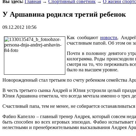
Вы здесь:
Главная
→
Спортивный советник
→
О жизни спорт
У Аршавина родился третий ребенок
09.12.2012 10:56
Как сообщают
новости
, Андре
счастливым папой. Об этом он з
Почти в половину девятого утр
килограмма. Роды происходили в
смотря на то, что переживать вс
было на высшем уровне.
Новорожденный стал третьим по счету ребенком семейства Арша
В честь третьего сынка Андрей и Юлия устроили целый праздни
Юлия Аршавина отметила, что всегда мечтала именно о трех детя
Счастливый папа, тем не менее, не собирается останавливатьс
Фабио Капелло – главный тренер Андрея, который совсем неда
быть способен во всех игровых эпизодах. Фабио испытывает 
нелестными и пренебрежительными высказывания Андрея Арша