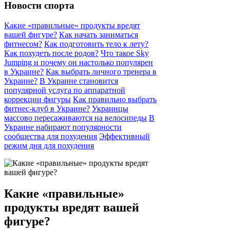
Новости спорта
Какие «правильные» продукты вредят
вашей фигуре?
Как начать заниматься
фитнесом?
Как подготовить тело к лету?
Как похудеть после родов?
Что такое Sky
Jumping и почему он настолько популярен
в Украине?
Как выбрать личного тренера в
Украине?
В Украине становится
популярной услуга по аппаратной
коррекции фигуры
Как правильно выбрать
фитнес-клуб в Украине?
Украинцы
массово пересаживаются на велосипеды
В
Украине набирают популярности
сообщества для похудения
Эффективный
режим дня для похудения
Какие «правильные»
продукты вредят вашей
фигуре?