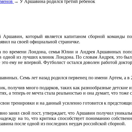
сменов
→ У Аршавина родился третий ребенок
й Аршавин, который является капитаном сборной команды по 
аявил на своей официальной страничке.
а по времени Лондона, семья Юлии и Андрея Аршавиных попол
 одной из лучших клиник Лондона. По словам Андрея, это были
е это ему не впервой. Футболист остался доволен работой докто
виных. Семь лет назад родился первенец по имени Артем, а в 2
к, получив много подарков, таких как разнообразные детские и
х, а теперь ее мечта стала реальностью и она думает, что тоже 
я свои тренировки и на данный усиленно готовится к предстоящи
вно занял свой пост, утверждает, что Аршавин получил уникальн
надежду на то, что критика способствует пониманию собствен
вина после одной из последних неудач российской сборной.