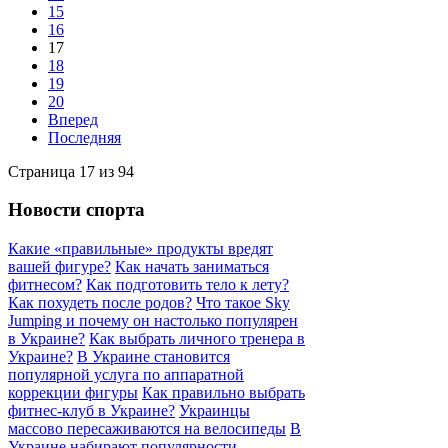
15
16
17
18
19
20
Вперед
Последняя
Страница 17 из 94
Новости спорта
Какие «правильные» продукты вредят
вашей фигуре?
Как начать заниматься
фитнесом?
Как подготовить тело к лету?
Как похудеть после родов?
Что такое Sky
Jumping и почему он настолько популярен
в Украине?
Как выбрать личного тренера в
Украине?
В Украине становится
популярной услуга по аппаратной
коррекции фигуры
Как правильно выбрать
фитнес-клуб в Украине?
Украинцы
массово пересаживаются на велосипеды
В
Украине набирают популярности