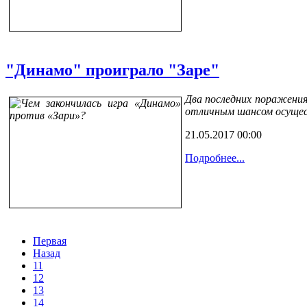
"Динамо" проиграло "Заре"
Два последних поражения
отличным шансом осущест
21.05.2017 00:00
Подробнее...
Первая
Назад
11
12
13
14