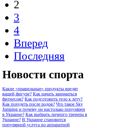
2
3
4
Вперед
Последняя
Новости спорта
Какие «правильные» продукты вредят
вашей фигуре?
Как начать заниматься
фитнесом?
Как подготовить тело к лету?
Как похудеть после родов?
Что такое Sky
Jumping и почему он настолько популярен
в Украине?
Как выбрать личного тренера в
Украине?
В Украине становится
популярной услуга по аппаратной