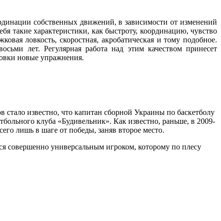
ординации собственных движений, в зависимости от изменений
ебя такие характеристики, как быстроту, координацию, чувство
ковая ловкость, скоростная, акробатическая и тому подобное.
восьми лет. Регулярная работа над этим качеством принесет
ровки новые упражнения.
 стало известно, что капитан сборной Украины по баскетболу
тбольного клуба «Будивельник». Как известно, раньше, в 2009-
го лишь в шаге от победы, заняв второе место.
ется совершенно универсальным игроком, которому по плесу