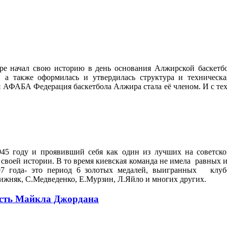
ре начал свою историю в день основания Алжирской баскетбо
 а также оформилась и утвердилась структура и техническа
я АФАБА Федерация баскетбола Алжира стала её членом. И с тех
45 году и проявивший себя как один из лучших на советском
своей истории. В то время киевская команда не имела
равных и
97 года- это период 6 золотых медалей, выигранных
клубо
ижняк, С.Медведенко, Е.Мурзин, Л.Яйло и многих других.
ость Майкла Джордана