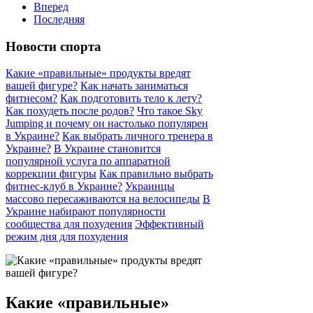
Вперед
Последняя
Новости спорта
Какие «правильные» продукты вредят
вашей фигуре?
Как начать заниматься
фитнесом?
Как подготовить тело к лету?
Как похудеть после родов?
Что такое Sky
Jumping и почему он настолько популярен
в Украине?
Как выбрать личного тренера в
Украине?
В Украине становится
популярной услуга по аппаратной
коррекции фигуры
Как правильно выбрать
фитнес-клуб в Украине?
Украинцы
массово пересаживаются на велосипеды
В
Украине набирают популярности
сообщества для похудения
Эффективный
режим дня для похудения
Какие «правильные»