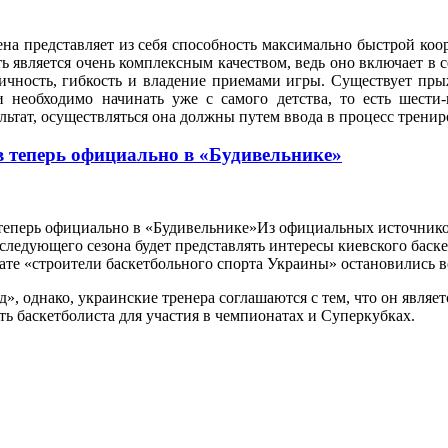
ена представляет из себя способность максимально быстрой ко
ь является очень комплексным качеством, ведь оно включает в с
ичность, гибкость и владение приемами игры. Существует прыж
и необходимо начинать уже с самого детства, то есть шести-
льтат, осуществляться она должны путем ввода в процесс трени
 теперь официально в «Будивельнике»
Из официальных источников
следующего сезона будет представлять интересы киевского баске
те «строители баскетбольного спорта Украины» остановились все
», однако, украинские тренера соглашаются с тем, что он явля
ь баскетболиста для участия в чемпионатах и Суперкубках.