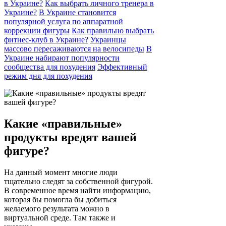
в Украине?
Как выбрать личного тренера в
Украине?
В Украине становится
популярной услуга по аппаратной
коррекции фигуры
Как правильно выбрать
фитнес-клуб в Украине?
Украинцы
массово пересаживаются на велосипеды
В
Украине набирают популярности
сообщества для похудения
Эффективный
режим дня для похудения
Какие «правильные»
продукты вредят вашей
фигуре?
На данный момент многие люди
тщательно следят за собственной фигурой.
В современное время найти информацию,
которая бы помогла бы добиться
желаемого результата можно в
виртуальной среде. Там также и