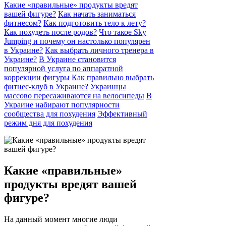
Какие «правильные» продукты вредят
вашей фигуре?
Как начать заниматься
фитнесом?
Как подготовить тело к лету?
Как похудеть после родов?
Что такое Sky
Jumping и почему он настолько популярен
в Украине?
Как выбрать личного тренера в
Украине?
В Украине становится
популярной услуга по аппаратной
коррекции фигуры
Как правильно выбрать
фитнес-клуб в Украине?
Украинцы
массово пересаживаются на велосипеды
В
Украине набирают популярности
сообщества для похудения
Эффективный
режим дня для похудения
Какие «правильные»
продукты вредят вашей
фигуре?
На данный момент многие люди