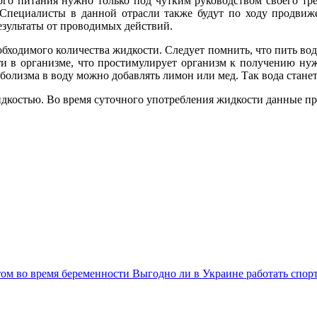
го питания нужно только под чутким руководством своего тре
 Специалисты в данной отрасли также будут по ходу продвиж
езультаты от проводимых действий.
бходимого количества жидкости. Следует помнить, что пить воду
и в организме, что простимулирует организм к получению нуж
болизма в воду можно добавлять лимон или мед. Так вода станет
 жидкостью. Во время суточного употребления жидкости данные 
том во время беременности
Выгодно ли в Украине работать спор