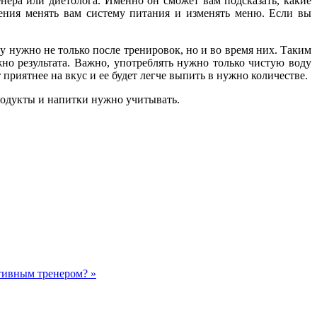
нера или диетолога. Именно он сможет вам подсказать, какие
ения менять вам систему питания и изменять меню. Если вы
 нужно не только после тренировок, но и во время них. Таким
но результата. Важно, употреблять нужно только чистую воду
 приятнее на вкус и ее будет легче выпить в нужно количестве.
продукты и напитки нужно учитывать.
тивным тренером? »