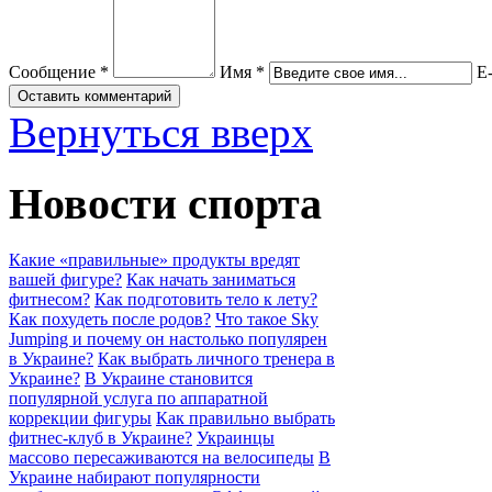
Сообщение *
Имя *
E-
Вернуться вверх
Новости спорта
Какие «правильные» продукты вредят
вашей фигуре?
Как начать заниматься
фитнесом?
Как подготовить тело к лету?
Как похудеть после родов?
Что такое Sky
Jumping и почему он настолько популярен
в Украине?
Как выбрать личного тренера в
Украине?
В Украине становится
популярной услуга по аппаратной
коррекции фигуры
Как правильно выбрать
фитнес-клуб в Украине?
Украинцы
массово пересаживаются на велосипеды
В
Украине набирают популярности